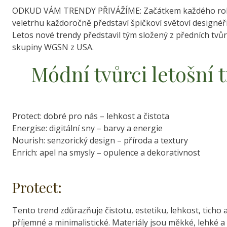
ODKUD VÁM TRENDY PŘIVÁŽÍME: Začátkem každého roku s
veletrhu každoročně představí špičkoví světoví designéři 
Letos nové trendy představil tým složený z předních tvů
skupiny WGSN z USA.
Módní tvůrci letošní 
Protect: dobré pro nás – lehkost a čistota
Energise: digitální sny – barvy a energie
Nourish: senzorický design – příroda a textury
Enrich: apel na smysly – opulence a dekorativnost
Protect:
Tento trend zdůrazňuje čistotu, estetiku, lehkost, ticho a 
příjemné a minimalistické. Materiály jsou měkké, lehké 