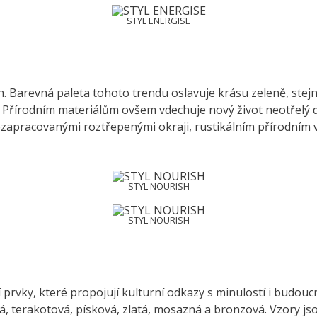
STYL ENERGISE
ish. Barevná paleta tohoto trendu oslavuje krásu zeleně, ste
ní. Přírodním materiálům ovšem vdechuje nový život neotřelý
ezapracovanými roztřepenými okraji, rustikálním přírodním vz
STYL NOURISH
STYL NOURISH
prvky, které propojují kulturní odkazy s minulostí i budoucno
, terakotová, písková, zlatá, mosazná a bronzová. Vzory jso