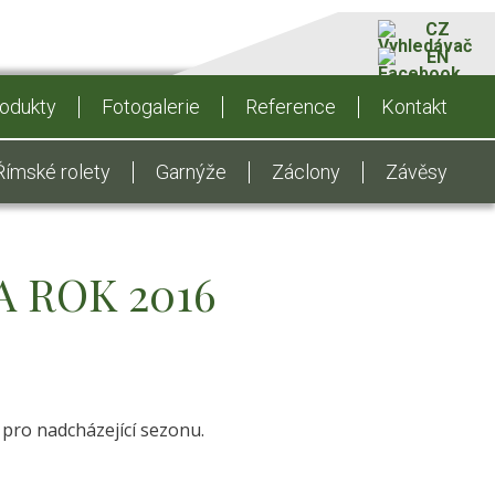
CZ
EN
odukty
Fotogalerie
Reference
Kontakt
Římské rolety
Garnýže
Záclony
Závěsy
 ROK 2016
pro nadcházející sezonu.