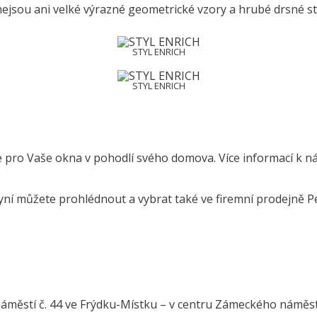
nejsou ani velké výrazné geometrické vzory a hrubé drsné s
STYL ENRICH
STYL ENRICH
pro Vaše okna v pohodlí svého domova. Více informací k ná
ůžete prohlédnout a vybrat také ve firemní prodejně Petro
áměstí č. 44 ve Frýdku-Místku – v centru Zámeckého náměst