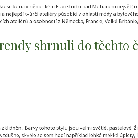
e koná v německém Frankfurtu nad Mohanem největší evro
a nejlepší tvůrčí ateliéry působící v oblasti módy a bytového
rčích ateliérů a osobností z Německa, Francie, Velké Britán
trendy shrnuli do těchto 
zklidnění. Barvy tohoto stylu jsou velmi světlé, pastelové. Ži
a vzdušné, skvěle se sem hodí například lehké měkké úplety,