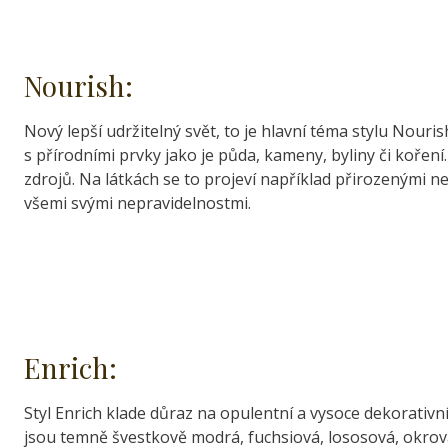
Nourish:
Nový lepší udržitelný svět, to je hlavní téma stylu Nour
s přírodními prvky jako je půda, kameny, byliny či koře
zdrojů. Na látkách se to projeví například přirozenými n
všemi svými nepravidelnostmi.
Enrich:
Styl Enrich klade důraz na opulentní a vysoce dekorativní 
jsou temně švestkově modrá, fuchsiová, lososová, okrová