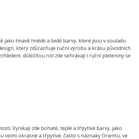
jně jako tmavě hnědé a šedé barvy, které jsou v souladu
 design, který zdůrazňuje ruční výrobu a krásu původních
hledem, důležitou roli zde sehrávají i ruční pleteniny se
stí. Vynikají zde bohaté, teplé a třpytivé barvy, jako
u velmi okrasné a třpytivé, často s náznaky Orientu, ve