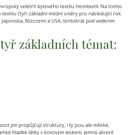
pský veletrh bytového textilu Heimtextil. Na tomto
 textilu čtyři základní módní směry pro následující rok.
ie, Japonska, Nizozemí a USA, tentokrát pod vedením
čtyř základních témat:
vost jim propůjčují struktury, i ty jsou ale měkké,
 lehké hladké látky s kovovým leskem, jemný akcent