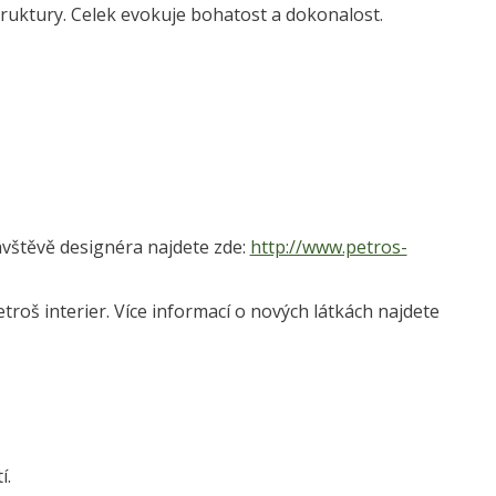
truktury. Celek evokuje bohatost a dokonalost.
vštěvě designéra najdete zde:
http://www.petros-
š interier. Více informací o nových látkách najdete
í.