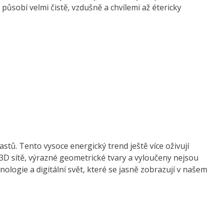
ůsobí velmi čistě, vzdušně a chvílemi až étericky
stů. Tento vysoce energický trend ještě více oživují
, 3D sítě, výrazné geometrické tvary a vyloučeny nejsou
ologie a digitální svět, které se jasně zobrazují v našem