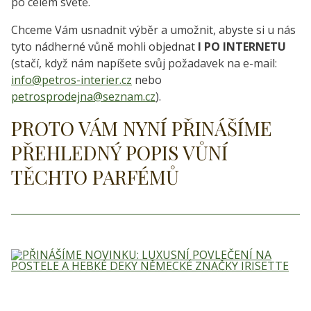
po celém světě.
Chceme Vám usnadnit výběr a umožnit, abyste si u nás
tyto nádherné vůně mohli objednat
I PO INTERNETU
(stačí, když nám napíšete svůj požadavek na e-mail:
info@
petros-interier.cz
nebo
petrosprodejna@
seznam.cz
).
PROTO VÁM NYNÍ PŘINÁŠÍME
PŘEHLEDNÝ POPIS VŮNÍ
TĚCHTO PARFÉMŮ