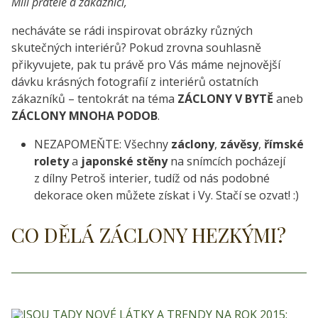
Milí přátelé a zákazníci,
necháváte se rádi inspirovat obrázky různých
skutečných interiérů? Pokud zrovna souhlasně
přikyvujete, pak tu právě pro Vás máme nejnovější
dávku krásných fotografií z interiérů ostatních
zákazníků – tentokrát na téma
ZÁCLONY V BYTĚ
aneb
ZÁCLONY MNOHA PODOB
.
NEZAPOMEŇTE: Všechny
záclony
,
závěsy
,
římské
rolety
a
japonské stěny
na snímcích pocházejí
z dílny Petroš interier, tudíž od nás podobné
dekorace oken můžete získat i Vy. Stačí se ozvat! :)
CO DĚLÁ ZÁCLONY HEZKÝMI?