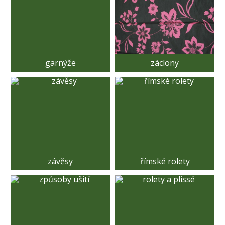
garnýže
záclony
závěsy
římské rolety