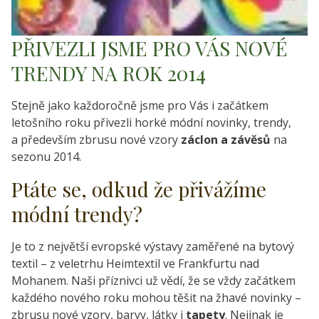
PŘIVEZLI JSME PRO VÁS NOVÉ
TRENDY NA ROK 2014
Stejně jako každoročně jsme pro Vás i začátkem
letošního roku přivezli horké módní novinky, trendy,
a především zbrusu nové vzory
záclon a závěsů
na
sezonu 2014.
Ptáte se, odkud že přivážíme
módní trendy?
Je to z největší evropské výstavy zaměřené na bytový
textil – z veletrhu Heimtextil ve Frankfurtu nad
Mohanem. Naši příznivci už vědí, že se vždy začátkem
každého nového roku mohou těšit na žhavé novinky –
zbrusu nové vzory, barvy, látky i
tapety
. Nejinak je