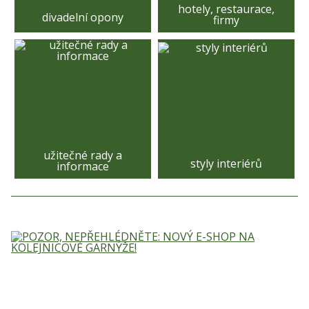
hotely, restaurace,
divadelní opony
firmy
užitečné rady a
styly interiérů
informace