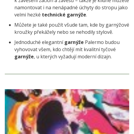
k zavěšení záclon a závěsů – takže je klidně můžete
namontovat i na nenápadné úchyty do stropu jako
velmi hezké
technické garnýže
.
Můžete je také použít všude tam, kde by garnýžové
kroužky překážely nebo se nehodily stylově.
Jednoduché elegantní
garnýže
Palermo budou
vyhovovat všem, kdo chtějí mít kvalitní tyčové
garnýže
, u kterých vyžadují moderní dizajn.