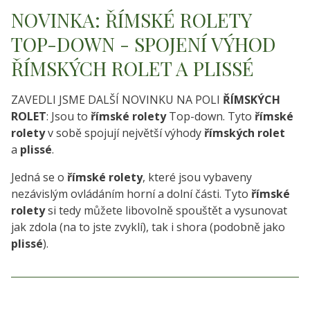
NOVINKA: ŘÍMSKÉ ROLETY
TOP-DOWN - SPOJENÍ VÝHOD
ŘÍMSKÝCH ROLET A PLISSÉ
ZAVEDLI JSME DALŠÍ NOVINKU NA POLI
ŘÍMSKÝCH
ROLET
: Jsou to
římské rolety
Top-down. Tyto
římské
rolety
v sobě spojují největší výhody
římských rolet
a
plissé
.
Jedná se o
římské rolety
, které jsou vybaveny
nezávislým ovládáním horní a dolní části. Tyto
římské
rolety
si tedy můžete libovolně spouštět a vysunovat
jak zdola (na to jste zvyklí), tak i shora (podobně jako
plissé
).