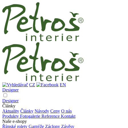
CZ
EN
Designer
Designer
Články
Aktuality
Články
Návody
Ceny
O nás
Produkty
Fotogalerie
Reference
Kontakt
Naše e-shopy
Římské rolety
Garnýže
Záclony
Závěsy