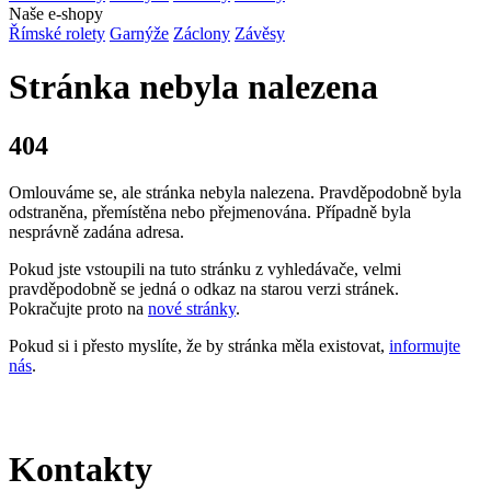
Naše e-shopy
Římské rolety
Garnýže
Záclony
Závěsy
Stránka nebyla nalezena
404
Omlouváme se, ale stránka nebyla nalezena. Pravděpodobně byla
odstraněna, přemístěna nebo přejmenována. Případně byla
nesprávně zadána adresa.
Pokud jste vstoupili na tuto stránku z vyhledávače, velmi
pravděpodobně se jedná o odkaz na starou verzi stránek.
Pokračujte proto na
nové stránky
.
Pokud si i přesto myslíte, že by stránka měla existovat,
informujte
nás
.
Kontakty