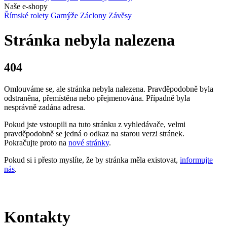
Naše e-shopy
Římské rolety
Garnýže
Záclony
Závěsy
Stránka nebyla nalezena
404
Omlouváme se, ale stránka nebyla nalezena. Pravděpodobně byla
odstraněna, přemístěna nebo přejmenována. Případně byla
nesprávně zadána adresa.
Pokud jste vstoupili na tuto stránku z vyhledávače, velmi
pravděpodobně se jedná o odkaz na starou verzi stránek.
Pokračujte proto na
nové stránky
.
Pokud si i přesto myslíte, že by stránka měla existovat,
informujte
nás
.
Kontakty