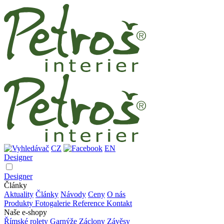
CZ
EN
Designer
Designer
Články
Aktuality
Články
Návody
Ceny
O nás
Produkty
Fotogalerie
Reference
Kontakt
Naše e-shopy
Římské rolety
Garnýže
Záclony
Závěsy