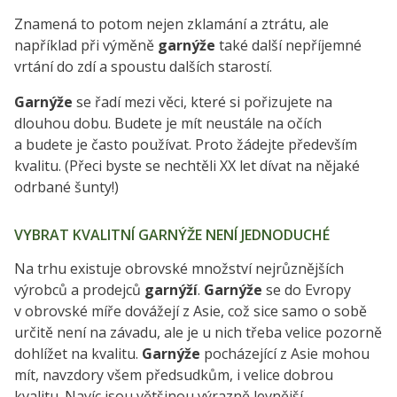
Znamená to potom nejen zklamání a ztrátu, ale
například při výměně
garnýže
také další nepříjemné
vrtání do zdí a spoustu dalších starostí.
Garnýže
se řadí mezi věci, které si pořizujete na
dlouhou dobu. Budete je mít neustále na očích
a budete je často používat. Proto žádejte především
kvalitu. (Přeci byste se nechtěli XX let dívat na nějaké
odrbané šunty!)
VYBRAT KVALITNÍ GARNÝŽE NENÍ JEDNODUCHÉ
Na trhu existuje obrovské množství nejrůznějších
výrobců a prodejců
garnýží
.
Garnýže
se do Evropy
v obrovské míře dovážejí z Asie, což sice samo o sobě
určitě není na závadu, ale je u nich třeba velice pozorně
dohlížet na kvalitu.
Garnýže
pocházející z Asie mohou
mít, navzdory všem předsudkům, i velice dobrou
kvalitu. Navíc jsou většinou výrazně levnější.