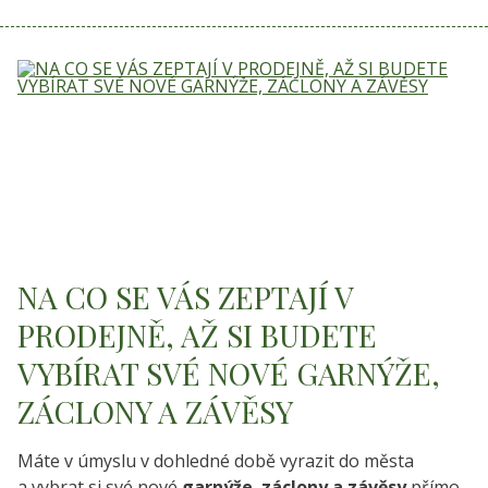
NA CO SE VÁS ZEPTAJÍ V
PRODEJNĚ, AŽ SI BUDETE
VYBÍRAT SVÉ NOVÉ GARNÝŽE,
ZÁCLONY A ZÁVĚSY
Máte v úmyslu v dohledné době vyrazit do města
a vybrat si své nové
garnýže
,
záclony a závěsy
přímo