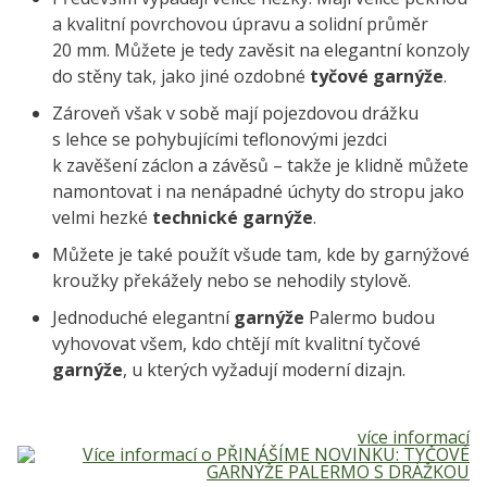
a kvalitní povrchovou úpravu a solidní průměr
20 mm. Můžete je tedy zavěsit na elegantní konzoly
do stěny tak, jako jiné ozdobné
tyčové garnýže
.
Zároveň však v sobě mají pojezdovou drážku
s lehce se pohybujícími teflonovými jezdci
k zavěšení záclon a závěsů – takže je klidně můžete
namontovat i na nenápadné úchyty do stropu jako
velmi hezké
technické garnýže
.
Můžete je také použít všude tam, kde by garnýžové
kroužky překážely nebo se nehodily stylově.
Jednoduché elegantní
garnýže
Palermo budou
vyhovovat všem, kdo chtějí mít kvalitní tyčové
garnýže
, u kterých vyžadují moderní dizajn.
více informací